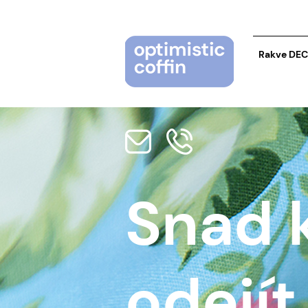
Rakve DE
Snad 
odejít