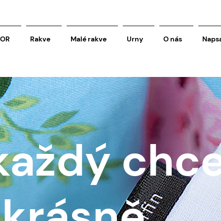
COR
Rakve
Malé rakve
Urny
O nás
Napsa
každý chc
 krásně...