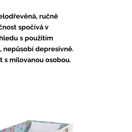
elodřevěná, ručně
čnost spočívá v
hledu s použitím
i, nepůsobí depresivně.
it s milovanou osobou.