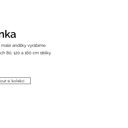
inka
o malé andílky vyrábíme
ech 80, 120 a 160 cm délky.
ut si kolekci