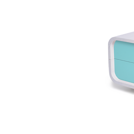
© 2018–2026 Copyright
MgA. Jiří Ďuriš /