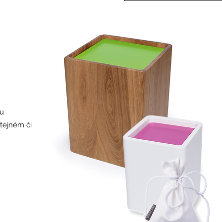
ou
stejném či