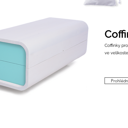
Coff
Coffinky pr
ve velikost
Prohlédno