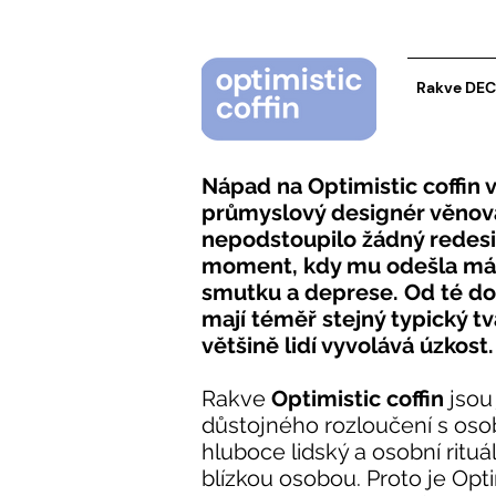
Rakve DE
Nápad na Optimistic coffin v
průmyslový designér věnova
nepodstoupilo žádný redesi
moment, kdy mu odešla máma
smutku a deprese. Od té do
mají téměř stejný typický t
většině lidí vyvolává úzkost.
Rakve
Optimistic coffin
jsou
důstojného rozloučení s osob
hluboce lidský a osobní ritu
blízkou osobou. Proto je Opt