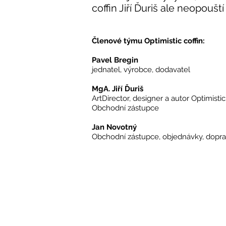
coffin Jiří Ďuriš ale neopoušt
Členové týmu Optimistic coffin:
Pavel Bregin
jednatel, výrobce, dodavatel
MgA. Jiří Ďuriš
ArtDirector, designer a autor Optimistic
Obchodní zástupce
Jan Novotný
Obchodní zástupce, objednávky, doprav
© 2018–2026 Copyright
MgA. Jiří Ďuriš /
HogoFogoDesign
Všechna práva vyhrazena /
All rights reserved
Photo: Tomáš Coufal
(
www.tomascoufal.cz
)