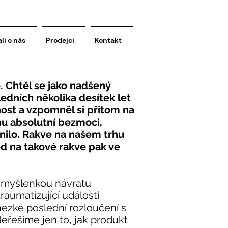
li o nás
Prodejci
Kontakt
e. Chtěl se jako nadšený
dních několika desítek let
ost a vzpomněl si přitom na
hu absolutní bezmoci,
ilo. Rakve na našem trhu
ed na takové rakve pak ve
ě myšlenkou návratu
aumatizující události
hezké poslední rozloučení s
Neřešíme jen to, jak produkt