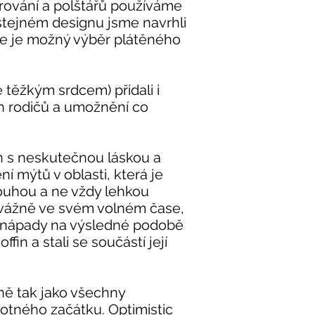
strování a polštářů používáme
 stejném designu jsme navrhli
de je možný výběr plátěného
e těžkým srdcem) přidali i
h rodičů a umožnění co
fin s neskutečnou láskou a
í mýtů v oblasti, která je
dlouhou a ne vždy lehkou
evážně ve svém volném čase,
mi nápady na výsledné podobě
in a stali se součástí její
ejně tak jako všechny
motného začátku. Optimistic