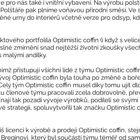
je pro nás také i vnitřní vybavení. Na výrobu pol
y. Polštáře pak plníme voňavou přírodní směsí. Ve
ěné urny do interiérů včetně verze pro odsyp, k
ového portfolila Optimistic coffin (i když s velic
lné zmírnění snad nejtěžší životní zkoušky všec
s malými andílky.
nimž přistupují všichni lidé z týmu Optimistic cof
oj Optimistic coffin byla touha po změně a bořen
. Celý tým Optimistic coffin musel díky tomu ujít 
tu členové týmu pracovali zcela dobrovolně, př
Znají tak pozadí vývoje výrobků, podíleli se svý
trategii, spoluvytvořili tak značku Optimistic coff
iš licenci k výrobě a prodeji Optimistic coffin, st
u Breginovi, který byl součástí týmu téměř od sa