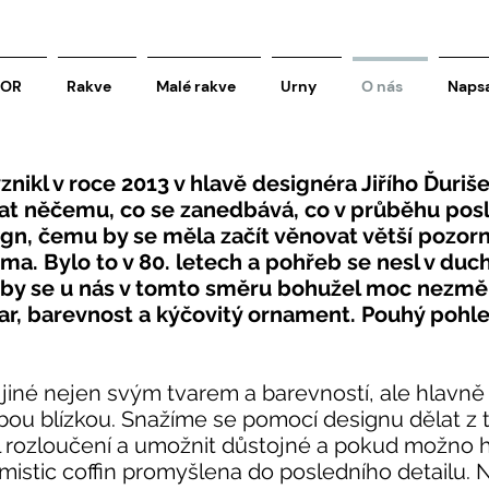
COR
Rakve
Malé rakve
Urny
O nás
Napsa
znikl v roce 2013 v hlavě designéra Jiřího Ďuriš
t něčemu, co se zanedbává, co v průběhu posle
gn, čemu by se měla začít věnovat větší pozorn
. Bylo to v 80. letech a pohřeb se nesl v duc
by se u nás v tomto směru bohužel moc nezměn
var, barevnost a kýčovitý ornament. Pouhý pohl
 jiné nejen svým tvarem a barevností, ale hlavn
ou blízkou. Snažíme se pomocí designu dělat z tr
ál rozloučení a umožnit důstojné a pokud možno 
imistic coffin promyšlena do posledního detailu. 