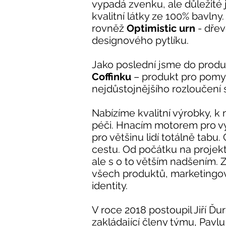
vypadá zvenku, ale důležité 
kvalitní látky ze 100% bavln
rovněž
Optimistic urn
- dřev
designového pytlíku.
Jako poslední jsme do produkt
Coffinku
– produkt pro pomys
nejdůstojnějšího rozloučení 
Nabízíme kvalitní výrobky, k 
péči. Hnacím motorem pro výv
pro většinu lidí totálně tabu
cestu. Od počátku na projek
ale s o to větším nadšením. 
všech produktů, marketingové s
identity.
V roce 2018 postoupil Jiří Ďur
zakládající členy týmu, Pavl