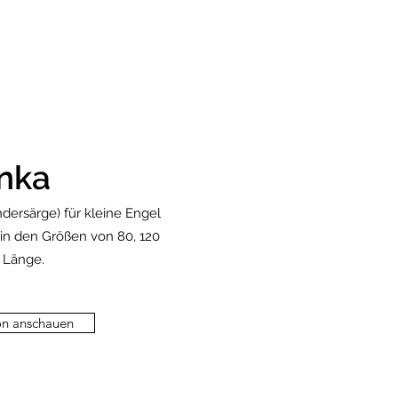
inka
ndersärge) für kleine Engel
r in den Größen von 80, 120
 Länge.
on anschauen