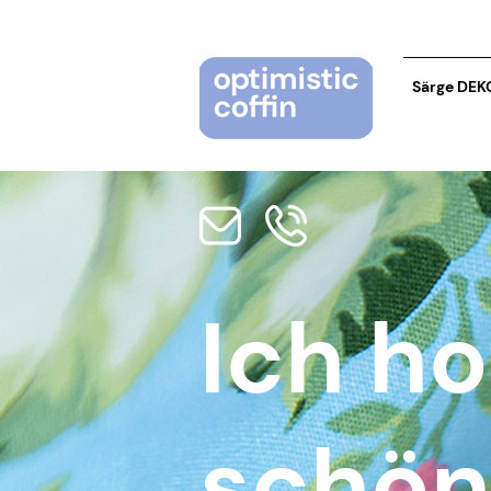
Särge DEK
Ich ho
schön 