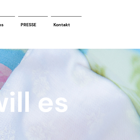
ns
PRESSE
Kontakt
will es
..