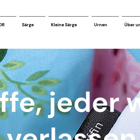
OR
Särge
Kleine Särge
Urnen
Über u
ffe, jeder 
verlassen.