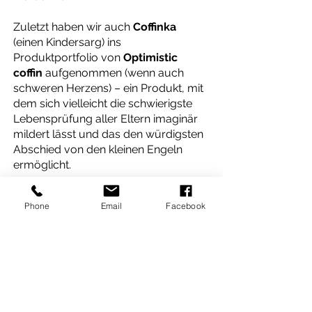
Zuletzt haben wir auch
Coffinka
(einen Kindersarg) ins
Produktportfolio von
Optimistic
coffin
aufgenommen (wenn auch
schweren Herzens) – ein Produkt, mit
dem sich vielleicht die schwierigste
Lebensprüfung aller Eltern imaginär
mildert lässt und das den würdigsten
Abschied von den kleinen Engeln
ermöglicht.
Wir bieten qualitativ hochwertige
Phone
Email
Facebook
Produkte an, an denen alle Mitarbeiter
des Teams von
Optimistic coffin
mit
unglaublicher Liebe und Sorgfalt
arbeiten. Die Triebkraft hinter der
Entwicklung von
Optimistic coffin
war der Wunsch, mit den Mythen in
einem Bereich aufzuräumen, der für