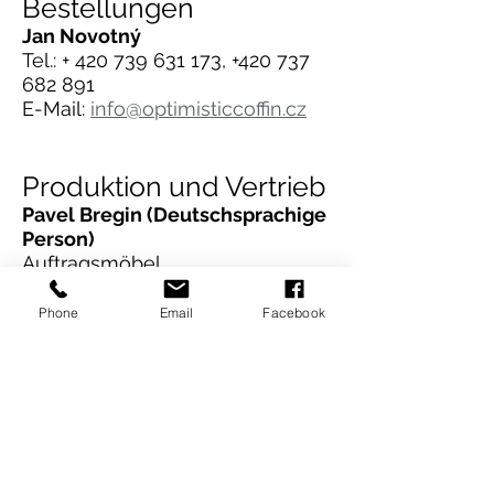
Bestellungen
Jan Novotný
Tel.: +
420 739 631 173, +420 737
682 891
E-Mail:
info@optimisticcoffin.cz
Produktion und Vertrieb
Pavel Bregin (Deutschsprachige
Person)
Auftragsmöbel
Hliník 615, 783 53 Velká Bystřice
Tschechien
Phone
Email
Facebook
ID:
68179901
Design
MgA. Jiří Ďuriš
www.hogofogodesign.com